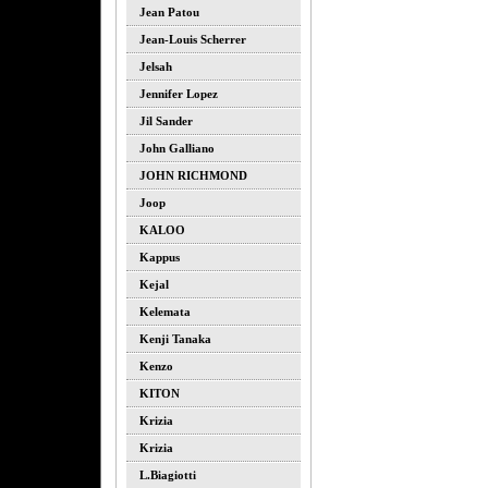
Jean Patou
Jean-Louis Scherrer
Jelsah
Jennifer Lopez
Jil Sander
John Galliano
JOHN RICHMOND
Joop
KALOO
Kappus
Kejal
Kelemata
Kenji Tanaka
Kenzo
KITON
Krizia
Krizia
L.biagiotti