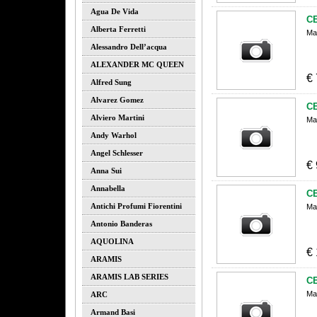
Agua De Vida
C
Alberta Ferretti
Ma
Alessandro Dell’acqua
ALEXANDER MC QUEEN
€
Alfred Sung
Alvarez Gomez
C
Alviero Martini
Ma
Andy Warhol
Angel Schlesser
€
Anna Sui
Annabella
C
Antichi Profumi Fiorentini
Ma
Antonio Banderas
AQUOLINA
€
ARAMIS
ARAMIS LAB SERIES
C
Ma
ARC
Armand Basi