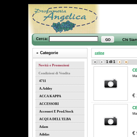
Cerca:
Chi Sia
Categorie
celine
1
di
1
Novità e Promozioni
C
Condizioni di Vendita
Ma
4711
A.ashley
€
ACCA KAPPA
ACCESSORI
C
Accessori E Prod.stock
Ma
ACQUA DELL'ELBA
Adam
€
Adidas