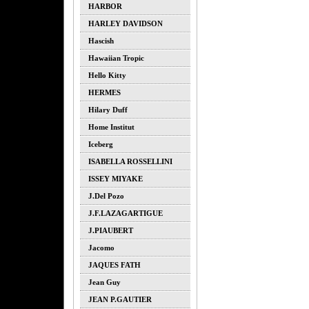
HARBOR
HARLEY DAVIDSON
Hascish
Hawaiian Tropic
Hello Kitty
HERMES
Hilary Duff
Home Institut
Iceberg
ISABELLA ROSSELLINI
ISSEY MIYAKE
J.del Pozo
J.F.LAZAGARTIGUE
J.PIAUBERT
Jacomo
JAQUES FATH
Jean Guy
JEAN P.GAUTIER