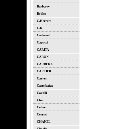
Burberry
Byblos
C.herrera
C.k.
Cacharel
Capucci
CARITA
CARON
CARRERA
CARTIER
Carven
Castelbajac
Cavalli
Cbn
Celine
Cerruti
CHANEL
Charlie