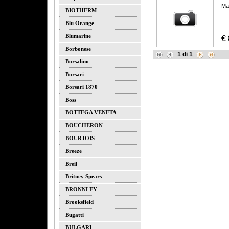
Ma
BIOTHERM
Blu Orange
Blumarine
€
Borbonese
1
di
1
Borsalino
Borsari
Borsari 1870
Boss
BOTTEGA VENETA
BOUCHERON
BOURJOIS
Breeze
Breil
Britney Spears
BRONNLEY
Brooksfield
Bugatti
BULGARI