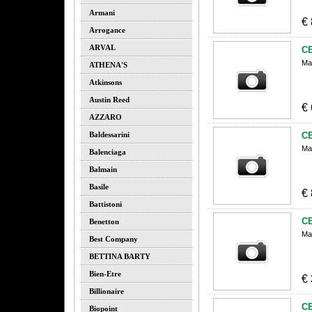
Armani
€
Arrogance
ARVAL
C
Ma
ATHENA'S
Atkinsons
Austin Reed
€
AZZARO
Baldessarini
C
Ma
Balenciaga
Balmain
Basile
€
Battistoni
C
Benetton
Ma
Best Company
BETTINA BARTY
Bien-Etre
€
Billionaire
C
Biopoint