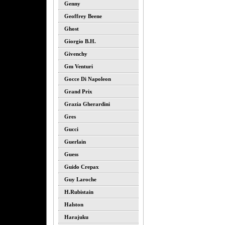
Genny
Geoffrey Beene
Ghost
Giorgio B.h.
Givenchy
Gm Venturi
Gocce Di Napoleon
Grand Prix
Grazia Gherardini
Gres
Gucci
Guerlain
Guess
Guido Crepax
Guy Laroche
H.rubistain
Halston
Harajuku