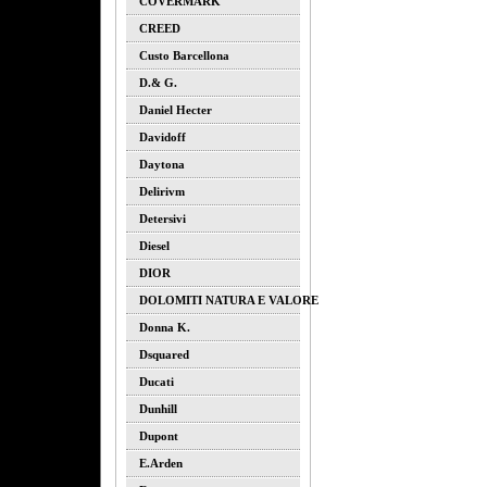
COVERMARK
CREED
Custo Barcellona
D.& G.
Daniel Hecter
Davidoff
Daytona
Delirivm
Detersivi
Diesel
DIOR
DOLOMITI NATURA E VALORE
Donna K.
Dsquared
Ducati
Dunhill
Dupont
E.arden