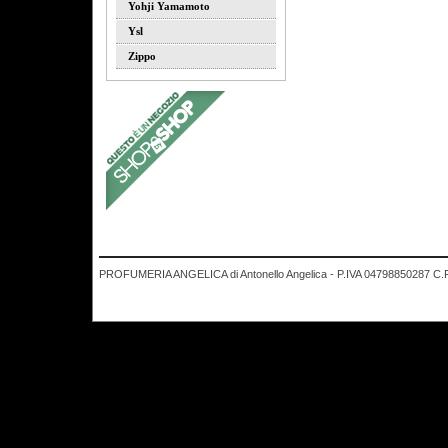
Yohji Yamamoto
Ysl
Zippo
PROFUMERIA ANGELICA di Antonello Angelica - P.IVA 04798850287 