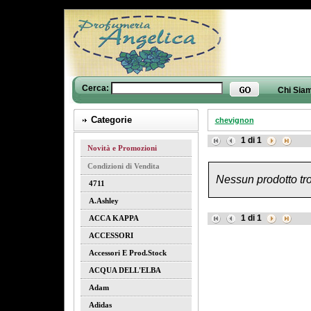
Cerca:
Chi Sia
Categorie
chevignon
1
di
1
Novità e Promozioni
Condizioni di Vendita
Nessun prodotto tro
4711
A.ashley
1
di
1
ACCA KAPPA
ACCESSORI
Accessori E Prod.stock
ACQUA DELL'ELBA
Adam
Adidas