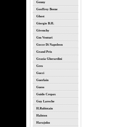
Genny
Geoffrey Beene
Ghost
Giorgio B.h.
Givenchy
Gm Venturi
Gocce Di Napoleon
Grand Prix
Grazia Gherardini
Gres
Gucci
Guerlain
Guess
Guido Crepax
Guy Laroche
H.rubistain
Halston
Harajuku