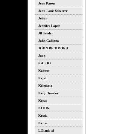
Jean Patou
Jean-Louis Scherrer
Jelsah
Jennifer Lopez
Jil Sander
John Galliano
JOHN RICHMOND
Joop
KALOO
Kappus
Kejal
Kelemata
Kenji Tanaka
Kenzo
KITON
Krizia
Krizia
L.biagiotti