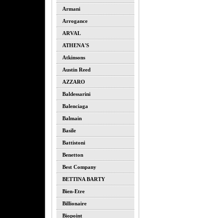
Armani
Arrogance
ARVAL
ATHENA'S
Atkinsons
Austin Reed
AZZARO
Baldessarini
Balenciaga
Balmain
Basile
Battistoni
Benetton
Best Company
BETTINA BARTY
Bien-Etre
Billionaire
Biopoint