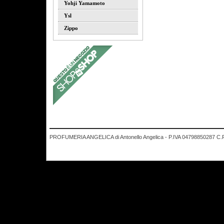
Yohji Yamamoto
Ysl
Zippo
PROFUMERIA ANGELICA di Antonello Angelica - P.IVA 04798850287 