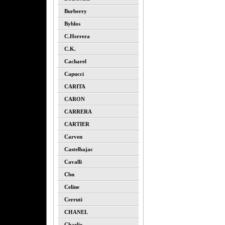
Burberry
Byblos
C.herrera
C.k.
Cacharel
Capucci
CARITA
CARON
CARRERA
CARTIER
Carven
Castelbajac
Cavalli
Cbn
Celine
Cerruti
CHANEL
Charlie