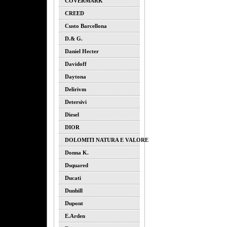
COVERMARK
CREED
Custo Barcellona
D.& G.
Daniel Hecter
Davidoff
Daytona
Delirivm
Detersivi
Diesel
DIOR
DOLOMITI NATURA E VALORE
Donna K.
Dsquared
Ducati
Dunhill
Dupont
E.arden