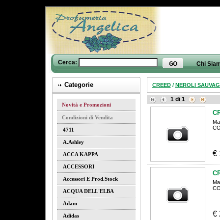
Cerca:
Chi Sia
Categorie
CREED
/
NEROLI SAUVAG
1
di
1
Novità e Promozioni
C
Condizioni di Vendita
Ma
CO
4711
A.ashley
€
ACCA KAPPA
ACCESSORI
C
Accessori E Prod.stock
Ma
CO
ACQUA DELL'ELBA
Adam
€
Adidas