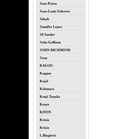
Jean Patou
Jean-Louis Scherrer
Jelsah
Jennifer Lopez
Jil Sander
John Galliano
JOHN RICHMOND
Joop
KALOO
Kappus
Kejal
Kelemata
Kenji Tanaka
Kenzo
KITON
Krizia
Krizia
L.biagiotti