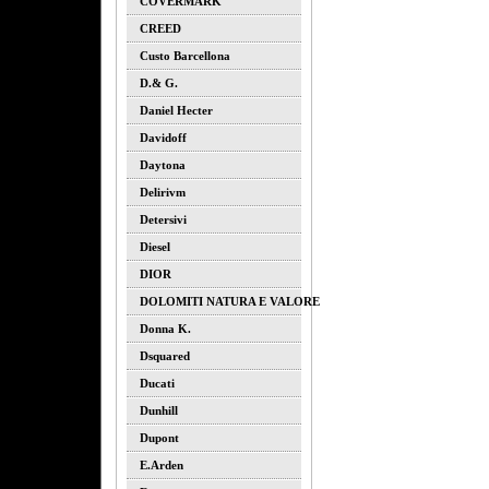
COVERMARK
CREED
Custo Barcellona
D.& G.
Daniel Hecter
Davidoff
Daytona
Delirivm
Detersivi
Diesel
DIOR
DOLOMITI NATURA E VALORE
Donna K.
Dsquared
Ducati
Dunhill
Dupont
E.arden