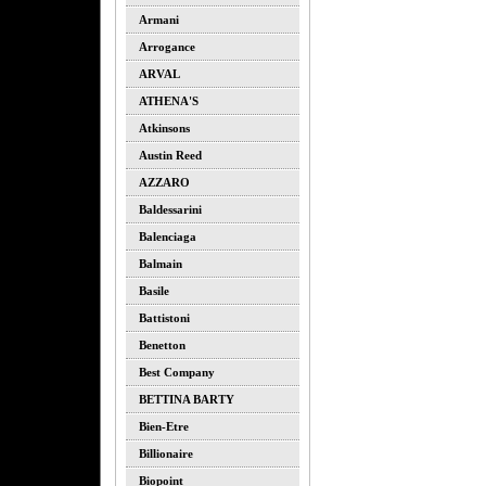
Armani
Arrogance
ARVAL
ATHENA'S
Atkinsons
Austin Reed
AZZARO
Baldessarini
Balenciaga
Balmain
Basile
Battistoni
Benetton
Best Company
BETTINA BARTY
Bien-Etre
Billionaire
Biopoint