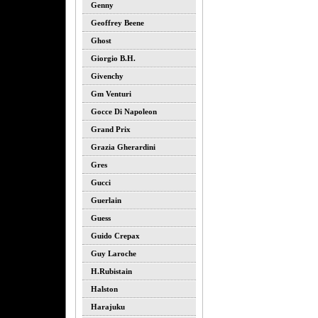
Genny
Geoffrey Beene
Ghost
Giorgio B.h.
Givenchy
Gm Venturi
Gocce Di Napoleon
Grand Prix
Grazia Gherardini
Gres
Gucci
Guerlain
Guess
Guido Crepax
Guy Laroche
H.rubistain
Halston
Harajuku