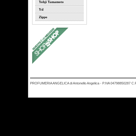
Yohji Yamamoto
Ysl
Zippo
PROFUMERIA ANGELICA di Antonello Angelica - P.IVA 04798850287 