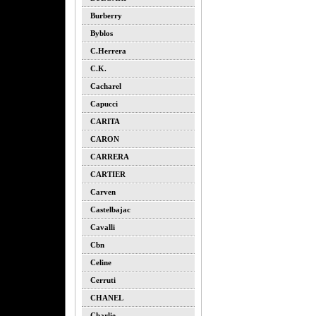
Burberry
Byblos
C.herrera
C.k.
Cacharel
Capucci
CARITA
CARON
CARRERA
CARTIER
Carven
Castelbajac
Cavalli
Cbn
Celine
Cerruti
CHANEL
Charlie