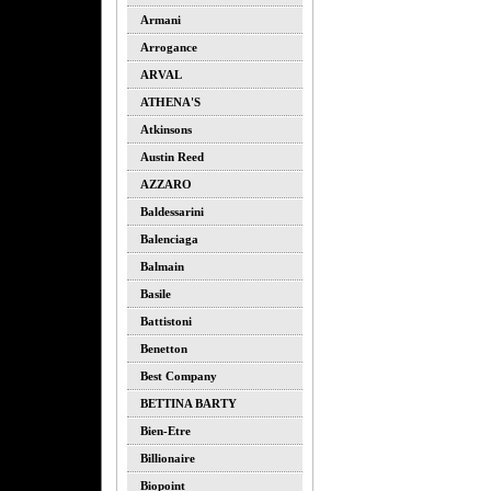
Armani
Arrogance
ARVAL
ATHENA'S
Atkinsons
Austin Reed
AZZARO
Baldessarini
Balenciaga
Balmain
Basile
Battistoni
Benetton
Best Company
BETTINA BARTY
Bien-Etre
Billionaire
Biopoint