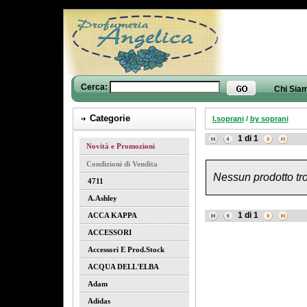
Cerca:
Chi Sia
Categorie
l.soprani
/
by soprani
1
di
1
Novità e Promozioni
Condizioni di Vendita
Nessun prodotto tro
4711
A.ashley
1
di
1
ACCA KAPPA
ACCESSORI
Accessori E Prod.stock
ACQUA DELL'ELBA
Adam
Adidas