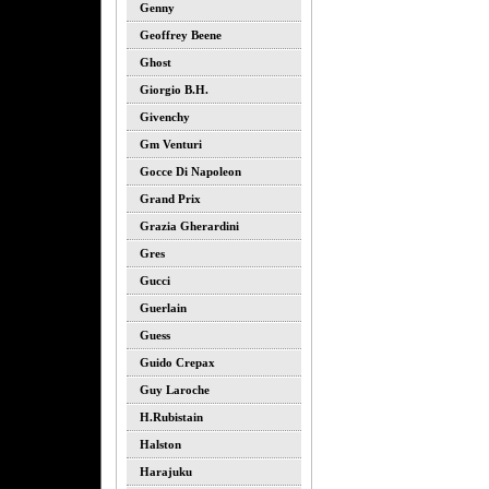
Genny
Geoffrey Beene
Ghost
Giorgio B.h.
Givenchy
Gm Venturi
Gocce Di Napoleon
Grand Prix
Grazia Gherardini
Gres
Gucci
Guerlain
Guess
Guido Crepax
Guy Laroche
H.rubistain
Halston
Harajuku