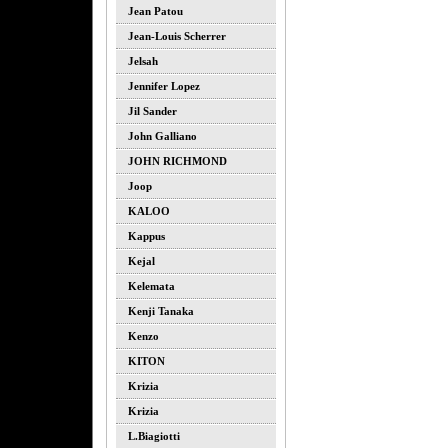
Jean Patou
Jean-Louis Scherrer
Jelsah
Jennifer Lopez
Jil Sander
John Galliano
JOHN RICHMOND
Joop
KALOO
Kappus
Kejal
Kelemata
Kenji Tanaka
Kenzo
KITON
Krizia
Krizia
L.biagiotti