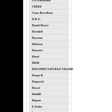
COVERMARK
CREED
Custo Barcellona
D.& G.
Daniel Hecter
Davidoff
Daytona
Delirivm
Detersivi
Diesel
DIOR
DOLOMITI NATURA E VALORE
Donna K.
Dsquared
Ducati
Dunhill
Dupont
E.arden