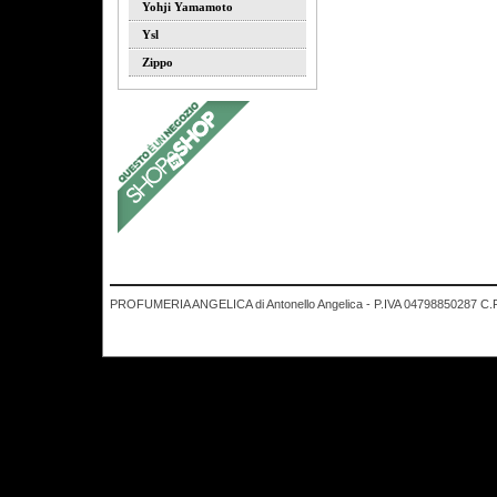
Yohji Yamamoto
Ysl
Zippo
PROFUMERIA ANGELICA di Antonello Angelica - P.IVA 04798850287 