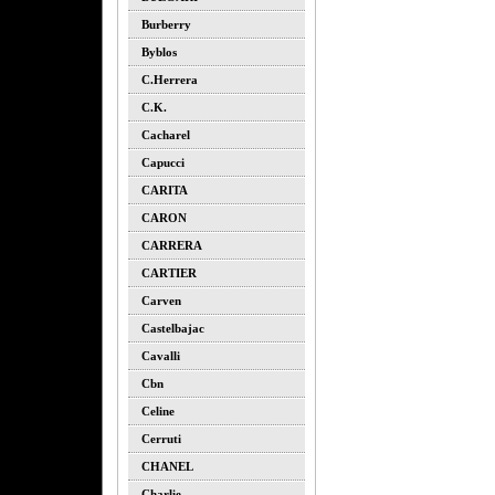
Burberry
Byblos
C.herrera
C.k.
Cacharel
Capucci
CARITA
CARON
CARRERA
CARTIER
Carven
Castelbajac
Cavalli
Cbn
Celine
Cerruti
CHANEL
Charlie