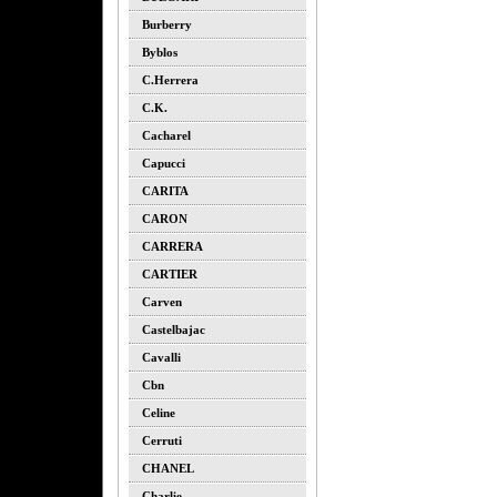
Burberry
Byblos
C.herrera
C.k.
Cacharel
Capucci
CARITA
CARON
CARRERA
CARTIER
Carven
Castelbajac
Cavalli
Cbn
Celine
Cerruti
CHANEL
Charlie