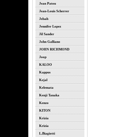
Jean Patou
Jean-Louis Scherrer
Jelsah
Jennifer Lopez
Jil Sander
John Galliano
JOHN RICHMOND
Joop
KALOO
Kappus
Kejal
Kelemata
Kenji Tanaka
Kenzo
KITON
Krizia
Krizia
L.biagiotti