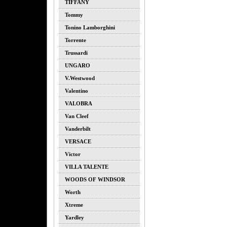
TIFFANY
Tommy
Tonino Lamborghini
Torrente
Trussardi
UNGARO
V.westwood
Valentino
VALOBRA
Van Cleef
Vanderbilt
VERSACE
Victor
VILLA TALENTE
WOODS OF WINDSOR
Worth
Xtreme
Yardley