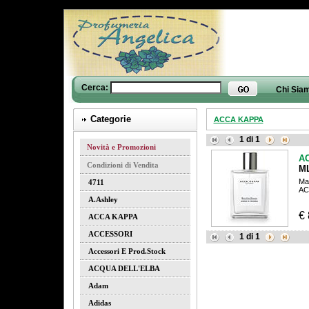
Cerca:
Chi Sia
Categorie
ACCA KAPPA
1
di
1
Novità e Promozioni
A
Condizioni di Vendita
M
Ma
4711
AC
A.ashley
€
ACCA KAPPA
ACCESSORI
1
di
1
Accessori E Prod.stock
ACQUA DELL'ELBA
Adam
Adidas