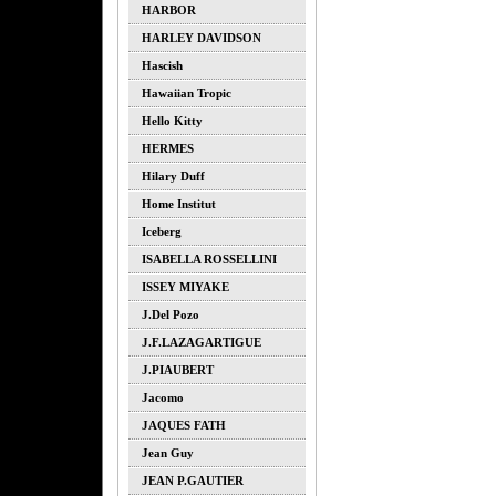
HARBOR
HARLEY DAVIDSON
Hascish
Hawaiian Tropic
Hello Kitty
HERMES
Hilary Duff
Home Institut
Iceberg
ISABELLA ROSSELLINI
ISSEY MIYAKE
J.del Pozo
J.F.LAZAGARTIGUE
J.PIAUBERT
Jacomo
JAQUES FATH
Jean Guy
JEAN P.GAUTIER