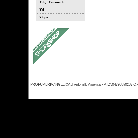
Yohji Yamamoto
Ysl
Zippo
PROFUMERIA ANGELICA di Antonello Angelica - P.IVA 04798850287 