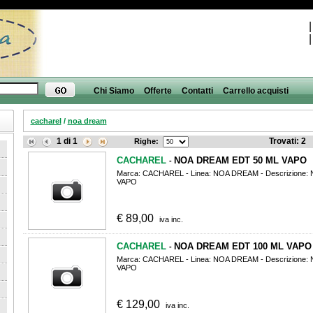
Chi Siamo
Offerte
Contatti
Carrello acquisti
cacharel
/
noa dream
1
di
1
Trovati:
2
Righe:
CACHAREL
NOA DREAM EDT 50 ML VAPO
-
Marca: CACHAREL - Linea: NOA DREAM - Descrizione
VAPO
€
89,00
iva inc.
CACHAREL
NOA DREAM EDT 100 ML VAPO
-
Marca: CACHAREL - Linea: NOA DREAM - Descrizione
VAPO
€
129,00
iva inc.