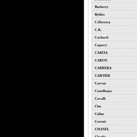
Burberry
Byblos
C.herrera
C.k.
Cacharel
Capucci
CARITA
CARON
CARRERA
CARTIER
Carven
Castelbajac
Cavalli
Cbn
Celine
Cerruti
CHANEL
Charlie