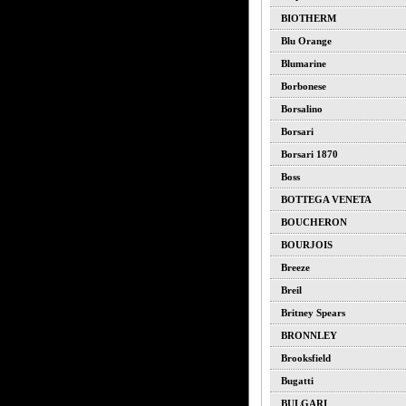
BIOTHERM
Blu Orange
Blumarine
Borbonese
Borsalino
Borsari
Borsari 1870
Boss
BOTTEGA VENETA
BOUCHERON
BOURJOIS
Breeze
Breil
Britney Spears
BRONNLEY
Brooksfield
Bugatti
BULGARI