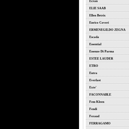
Ecran
ELIE SAAB
Ellen Betrix
Enrico Coveri
ERMENEGILDO ZEGNA
Escada
Essential
Essenze Di Parma
ESTEE LAUDER
ETRO
Eutra
Everlast
Exte'
FACONNABLE
Fem Kleen
Fendi
Feraud
FERRAGAMO