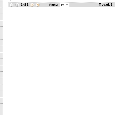
1
di
1
Trovati:
2
Righe: