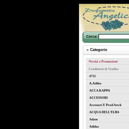
Cerca:
Categorie
Novità e Promozioni
Condizioni di Vendita
4711
A.ashley
ACCA KAPPA
ACCESSORI
Accessori E Prod.stock
ACQUA DELL'ELBA
Adam
Adidas