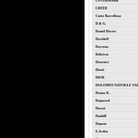
COVERMARK
CREED
Custo Barcellona
D.& G.
Daniel Hecter
Davidoff
Daytona
Delirivm
Detersivi
Diesel
DIOR
DOLOMITI NATURA E VA
Donna K.
Dsquared
Ducati
Dunhill
Dupont
E.arden