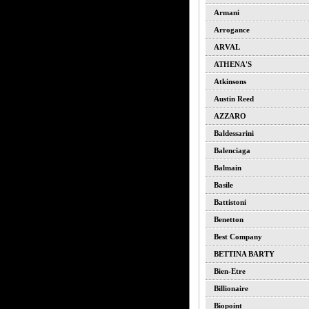
Armani
Arrogance
ARVAL
ATHENA'S
Atkinsons
Austin Reed
AZZARO
Baldessarini
Balenciaga
Balmain
Basile
Battistoni
Benetton
Best Company
BETTINA BARTY
Bien-Etre
Billionaire
Biopoint