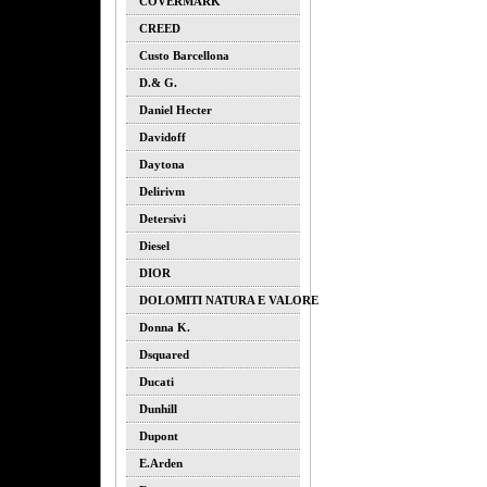
COVERMARK
CREED
Custo Barcellona
D.& G.
Daniel Hecter
Davidoff
Daytona
Delirivm
Detersivi
Diesel
DIOR
DOLOMITI NATURA E VALORE
Donna K.
Dsquared
Ducati
Dunhill
Dupont
E.arden