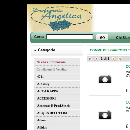
Cerca:
Chi Sia
Categorie
COMME DES GARCONS
/
1
di
1
Novità e Promozioni
C
Condizioni di Vendita
Ma
VA
4711
A.ashley
€
ACCA KAPPA
ACCESSORI
C
Accessori E Prod.stock
Ma
ML
ACQUA DELL'ELBA
Adam
€
Adidas