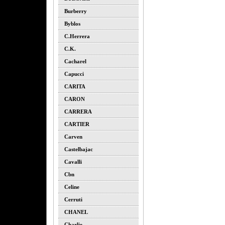
Burberry
Byblos
C.herrera
C.k.
Cacharel
Capucci
CARITA
CARON
CARRERA
CARTIER
Carven
Castelbajac
Cavalli
Cbn
Celine
Cerruti
CHANEL
Charlie