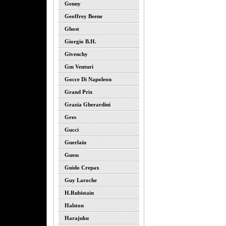
Genny
Geoffrey Beene
Ghost
Giorgio B.h.
Givenchy
Gm Venturi
Gocce Di Napoleon
Grand Prix
Grazia Gherardini
Gres
Gucci
Guerlain
Guess
Guido Crepax
Guy Laroche
H.rubistain
Halston
Harajuku