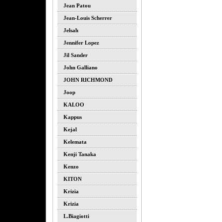
Jean Patou
Jean-Louis Scherrer
Jelsah
Jennifer Lopez
Jil Sander
John Galliano
JOHN RICHMOND
Joop
KALOO
Kappus
Kejal
Kelemata
Kenji Tanaka
Kenzo
KITON
Krizia
Krizia
L.biagiotti