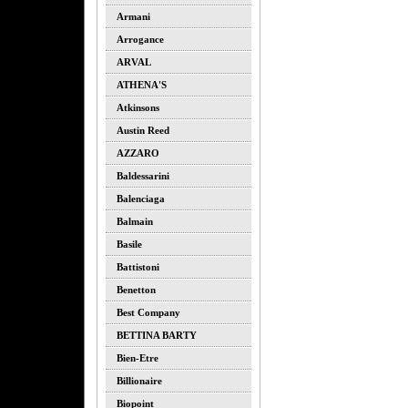
Armani
Arrogance
ARVAL
ATHENA'S
Atkinsons
Austin Reed
AZZARO
Baldessarini
Balenciaga
Balmain
Basile
Battistoni
Benetton
Best Company
BETTINA BARTY
Bien-Etre
Billionaire
Biopoint