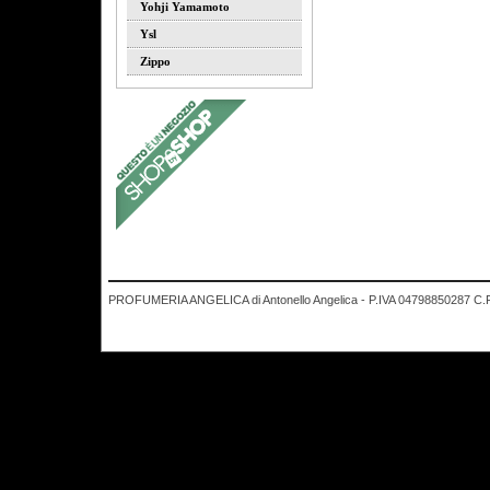
Yohji Yamamoto
Ysl
Zippo
PROFUMERIA ANGELICA di Antonello Angelica - P.IVA 04798850287 