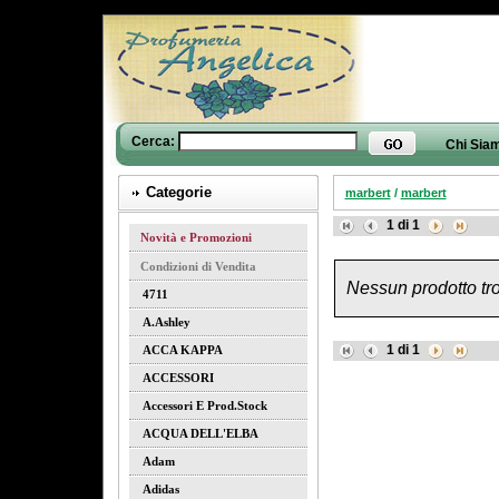
Cerca:
Chi Sia
Categorie
marbert
/
marbert
1
di
1
Novità e Promozioni
Condizioni di Vendita
Nessun prodotto tro
4711
A.ashley
1
di
1
ACCA KAPPA
ACCESSORI
Accessori E Prod.stock
ACQUA DELL'ELBA
Adam
Adidas