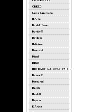
COVERMARK
CREED
Custo Barcellona
D.& G.
Daniel Hecter
Davidoff
Daytona
Delirivm
Detersivi
Diesel
DIOR
DOLOMITI NATURA E VALORE
Donna K.
Dsquared
Ducati
Dunhill
Dupont
E.arden