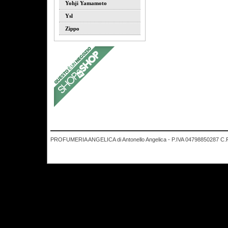
Yohji Yamamoto
Ysl
Zippo
PROFUMERIA ANGELICA di Antonello Angelica - P.IVA 04798850287 