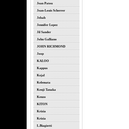
Jean Patou
Jean-Louis Scherrer
Jelsah
Jennifer Lopez
Jil Sander
John Galliano
JOHN RICHMOND
Joop
KALOO
Kappus
Kejal
Kelemata
Kenji Tanaka
Kenzo
KITON
Krizia
Krizia
L.biagiotti