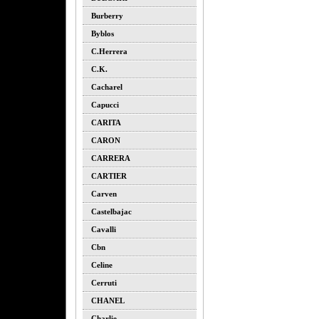
Burberry
Byblos
C.herrera
C.k.
Cacharel
Capucci
CARITA
CARON
CARRERA
CARTIER
Carven
Castelbajac
Cavalli
Cbn
Celine
Cerruti
CHANEL
Charlie