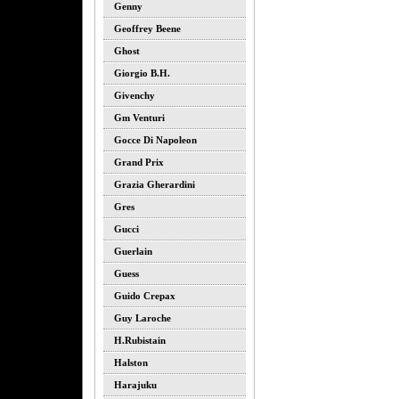
Genny
Geoffrey Beene
Ghost
Giorgio B.h.
Givenchy
Gm Venturi
Gocce Di Napoleon
Grand Prix
Grazia Gherardini
Gres
Gucci
Guerlain
Guess
Guido Crepax
Guy Laroche
H.rubistain
Halston
Harajuku