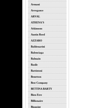
Armani
Arrogance
ARVAL
ATHENA'S
Atkinsons
Austin Reed
AZZARO
Baldessarini
Balenciaga
Balmain
Basile
Battistoni
Benetton
Best Company
BETTINA BARTY
Bien-Etre
Billionaire
Biopoint