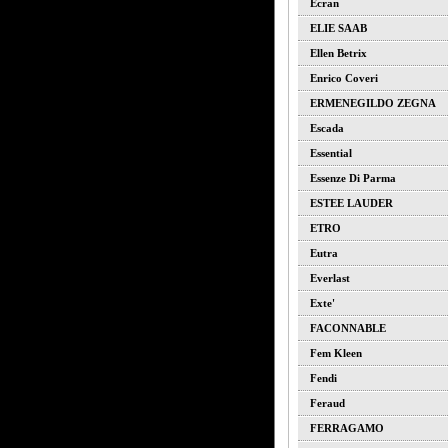
Ecran
ELIE SAAB
Ellen Betrix
Enrico Coveri
ERMENEGILDO ZEGNA
Escada
Essential
Essenze Di Parma
ESTEE LAUDER
ETRO
Eutra
Everlast
Exte'
FACONNABLE
Fem Kleen
Fendi
Feraud
FERRAGAMO