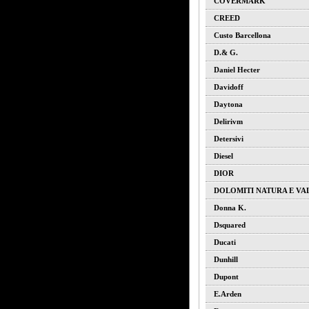
COVERMARK
CREED
Custo Barcellona
D.& G.
Daniel Hecter
Davidoff
Daytona
Delirivm
Detersivi
Diesel
DIOR
DOLOMITI NATURA E VA
Donna K.
Dsquared
Ducati
Dunhill
Dupont
E.arden