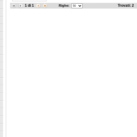
1
di
1
Trovati:
2
Righe: