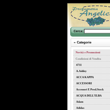
Cerca:
Categorie
Novità e Promozioni
Condizioni di Vendita
4711
A.ashley
ACCA KAPPA
ACCESSORI
Accessori E Prod.stock
ACQUA DELL'ELBA
Adam
Adidas