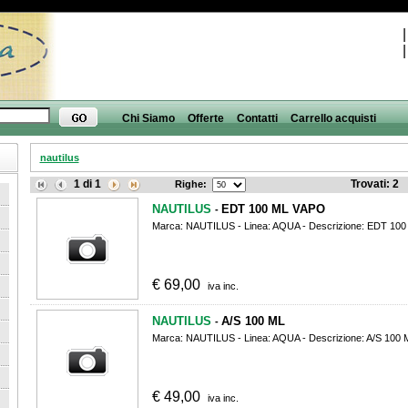
Chi Siamo
Offerte
Contatti
Carrello acquisti
nautilus
1
di
1
Trovati:
2
Righe:
NAUTILUS
EDT 100 ML VAPO
-
Marca: NAUTILUS - Linea: AQUA - Descrizione: EDT 10
€
69,00
iva inc.
NAUTILUS
A/S 100 ML
-
Marca: NAUTILUS - Linea: AQUA - Descrizione: A/S 100 
€
49,00
iva inc.