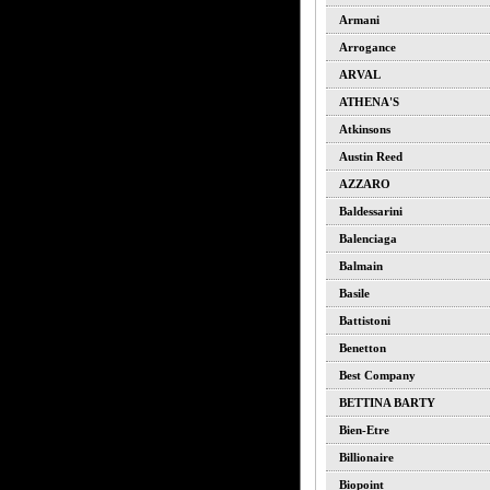
Armani
Arrogance
ARVAL
ATHENA'S
Atkinsons
Austin Reed
AZZARO
Baldessarini
Balenciaga
Balmain
Basile
Battistoni
Benetton
Best Company
BETTINA BARTY
Bien-Etre
Billionaire
Biopoint