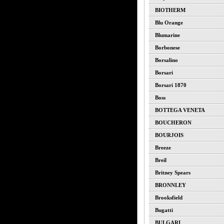
BIOTHERM
Blu Orange
Blumarine
Borbonese
Borsalino
Borsari
Borsari 1870
Boss
BOTTEGA VENETA
BOUCHERON
BOURJOIS
Breeze
Breil
Britney Spears
BRONNLEY
Brooksfield
Bugatti
BULGARI