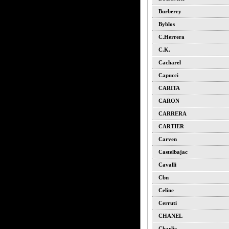
Burberry
Byblos
C.herrera
C.k.
Cacharel
Capucci
CARITA
CARON
CARRERA
CARTIER
Carven
Castelbajac
Cavalli
Cbn
Celine
Cerruti
CHANEL
Charlie