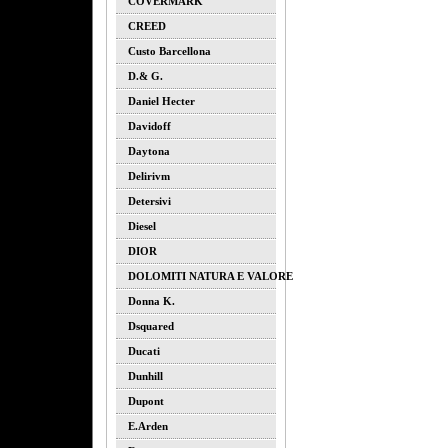
COVERMARK
CREED
Custo Barcellona
D.& G.
Daniel Hecter
Davidoff
Daytona
Delirivm
Detersivi
Diesel
DIOR
DOLOMITI NATURA E VALORE
Donna K.
Dsquared
Ducati
Dunhill
Dupont
E.arden