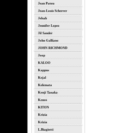
Jean Patou
Jean-Louis Scherrer
Jelsah
Jennifer Lopez
Jil Sander
John Galliano
JOHN RICHMOND
Joop
KALOO
Kappus
Kejal
Kelemata
Kenji Tanaka
Kenzo
KITON
Krizia
Krizia
L.biagiotti