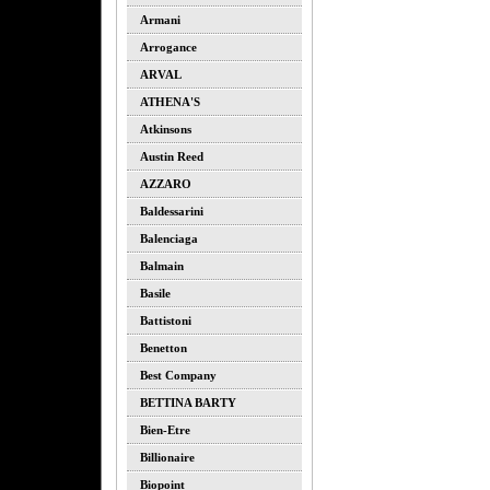
Armani
Arrogance
ARVAL
ATHENA'S
Atkinsons
Austin Reed
AZZARO
Baldessarini
Balenciaga
Balmain
Basile
Battistoni
Benetton
Best Company
BETTINA BARTY
Bien-Etre
Billionaire
Biopoint