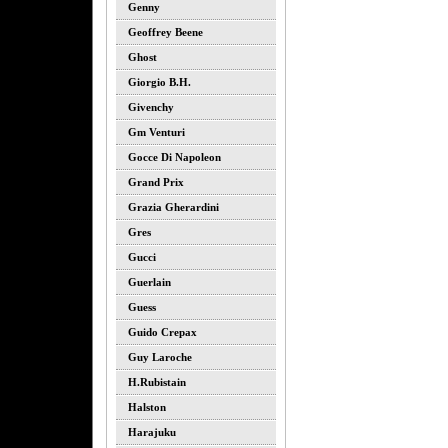
Genny
Geoffrey Beene
Ghost
Giorgio B.h.
Givenchy
Gm Venturi
Gocce Di Napoleon
Grand Prix
Grazia Gherardini
Gres
Gucci
Guerlain
Guess
Guido Crepax
Guy Laroche
H.rubistain
Halston
Harajuku