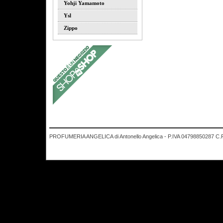
Yohji Yamamoto
Ysl
Zippo
PROFUMERIA ANGELICA di Antonello Angelica - P.IVA 04798850287 