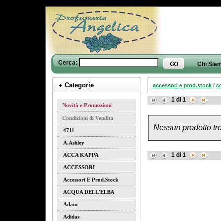
Cerca:
Chi Sia
Categorie
accessori e prod.stock
/
c
1
di
1
Novità e Promozioni
Condizioni di Vendita
Nessun prodotto tro
4711
A.ashley
1
di
1
ACCA KAPPA
ACCESSORI
Accessori E Prod.stock
ACQUA DELL'ELBA
Adam
Adidas