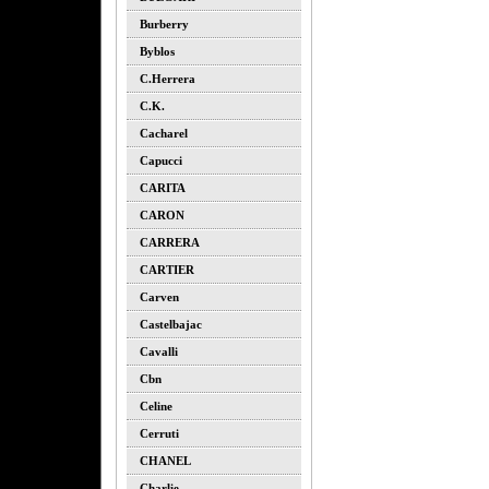
Burberry
Byblos
C.herrera
C.k.
Cacharel
Capucci
CARITA
CARON
CARRERA
CARTIER
Carven
Castelbajac
Cavalli
Cbn
Celine
Cerruti
CHANEL
Charlie