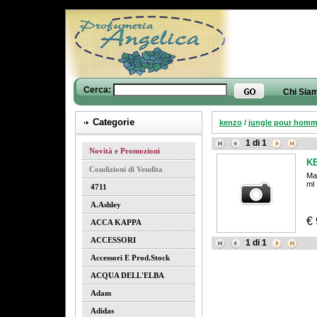
Cerca:
Chi Sia
Categorie
kenzo
/
jungle pour hom
1
di
1
Novità e Promozioni
K
Condizioni di Vendita
Ma
ml
4711
A.ashley
€
ACCA KAPPA
ACCESSORI
1
di
1
Accessori E Prod.stock
ACQUA DELL'ELBA
Adam
Adidas