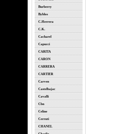
Burberry
Byblos
C.herrera
C.k.
Cacharel
Capucci
CARITA
CARON
CARRERA
CARTIER
Carven
Castelbajac
Cavalli
Cbn
Celine
Cerruti
CHANEL
Charlie