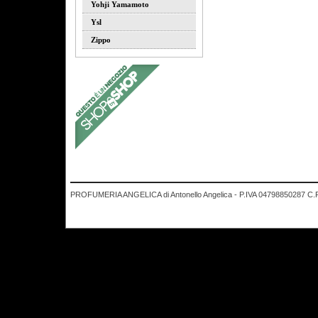
Yohji Yamamoto
Ysl
Zippo
PROFUMERIA ANGELICA di Antonello Angelica - P.IVA 04798850287 