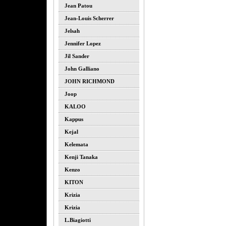
Jean Patou
Jean-Louis Scherrer
Jelsah
Jennifer Lopez
Jil Sander
John Galliano
JOHN RICHMOND
Joop
KALOO
Kappus
Kejal
Kelemata
Kenji Tanaka
Kenzo
KITON
Krizia
Krizia
L.biagiotti