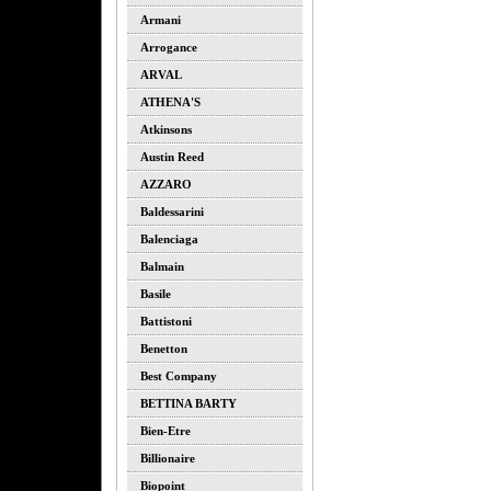
Armani
Arrogance
ARVAL
ATHENA'S
Atkinsons
Austin Reed
AZZARO
Baldessarini
Balenciaga
Balmain
Basile
Battistoni
Benetton
Best Company
BETTINA BARTY
Bien-Etre
Billionaire
Biopoint