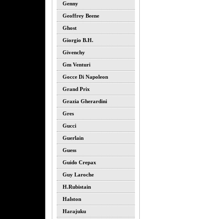
Genny
Geoffrey Beene
Ghost
Giorgio B.h.
Givenchy
Gm Venturi
Gocce Di Napoleon
Grand Prix
Grazia Gherardini
Gres
Gucci
Guerlain
Guess
Guido Crepax
Guy Laroche
H.rubistain
Halston
Harajuku