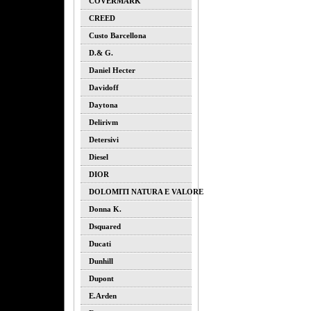
COVERMARK
CREED
Custo Barcellona
D.& G.
Daniel Hecter
Davidoff
Daytona
Delirivm
Detersivi
Diesel
DIOR
DOLOMITI NATURA E VALORE
Donna K.
Dsquared
Ducati
Dunhill
Dupont
E.arden