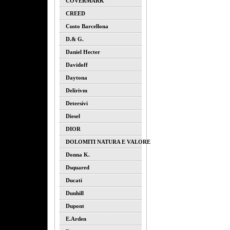
COVERMARK
CREED
Custo Barcellona
D.& G.
Daniel Hecter
Davidoff
Daytona
Delirivm
Detersivi
Diesel
DIOR
DOLOMITI NATURA E VALORE
Donna K.
Dsquared
Ducati
Dunhill
Dupont
E.arden