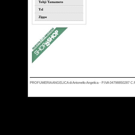
Yohji Yamamoto
Ysl
Zippo
PROFUMERIA ANGELICA di Antonello Angelica - P.IVA 04798850287 