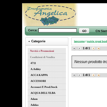
Cerca:
Chi Sia
Categorie
lancome
/
nutrix royal bo
1
di
1
Novità e Promozioni
Condizioni di Vendita
Nessun prodotto tro
4711
A.ashley
1
di
1
ACCA KAPPA
ACCESSORI
Accessori E Prod.stock
ACQUA DELL'ELBA
Adam
Adidas