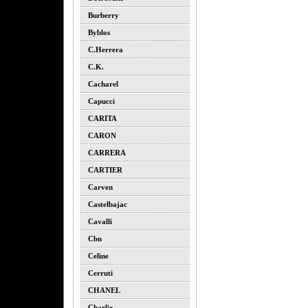
Burberry
Byblos
C.herrera
C.k.
Cacharel
Capucci
CARITA
CARON
CARRERA
CARTIER
Carven
Castelbajac
Cavalli
Cbn
Celine
Cerruti
CHANEL
Charlie