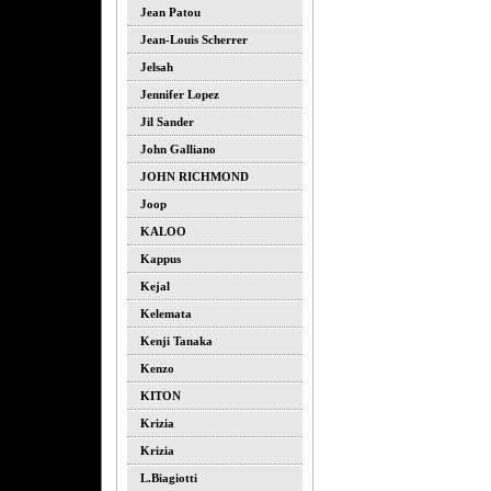
Jean Patou
Jean-Louis Scherrer
Jelsah
Jennifer Lopez
Jil Sander
John Galliano
JOHN RICHMOND
Joop
KALOO
Kappus
Kejal
Kelemata
Kenji Tanaka
Kenzo
KITON
Krizia
Krizia
L.biagiotti