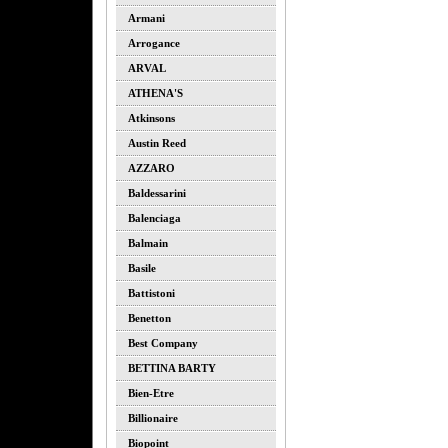
Armani
Arrogance
ARVAL
ATHENA'S
Atkinsons
Austin Reed
AZZARO
Baldessarini
Balenciaga
Balmain
Basile
Battistoni
Benetton
Best Company
BETTINA BARTY
Bien-Etre
Billionaire
Biopoint