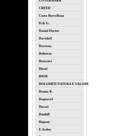
COVERMARK
CREED
Custo Barcellona
D.& G.
Daniel Hecter
Davidoff
Daytona
Delirivm
Detersivi
Diesel
DIOR
DOLOMITI NATURA E VALORE
Donna K.
Dsquared
Ducati
Dunhill
Dupont
E.arden