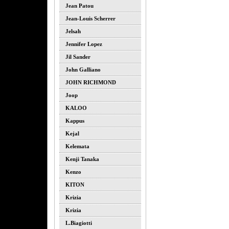
Jean Patou
Jean-Louis Scherrer
Jelsah
Jennifer Lopez
Jil Sander
John Galliano
JOHN RICHMOND
Joop
KALOO
Kappus
Kejal
Kelemata
Kenji Tanaka
Kenzo
KITON
Krizia
Krizia
L.biagiotti