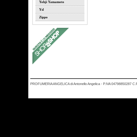
Yohji Yamamoto
Ysl
Zippo
PROFUMERIA ANGELICA di Antonello Angelica - P.IVA 04798850287 