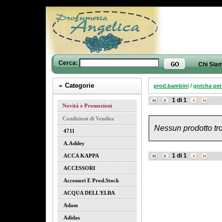
Cerca:
Chi Sia
Categorie
prod.bambini
/
gotcha pet
1
di
1
Novità e Promozioni
Condizioni di Vendita
Nessun prodotto tro
4711
A.ashley
1
di
1
ACCA KAPPA
ACCESSORI
Accessori E Prod.stock
ACQUA DELL'ELBA
Adam
Adidas