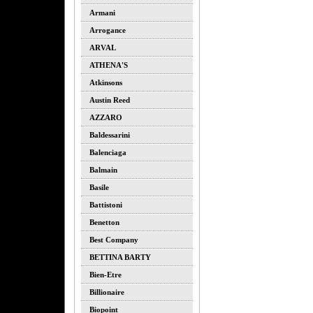
Armani
Arrogance
ARVAL
ATHENA'S
Atkinsons
Austin Reed
AZZARO
Baldessarini
Balenciaga
Balmain
Basile
Battistoni
Benetton
Best Company
BETTINA BARTY
Bien-Etre
Billionaire
Biopoint