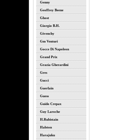
Genny
Geoffrey Beene
Ghost
Giorgio B.h.
Givenchy
Gm Venturi
Gocce Di Napoleon
Grand Prix
Grazia Gherardini
Gres
Gucci
Guerlain
Guess
Guido Crepax
Guy Laroche
H.rubistain
Halston
Harajuku