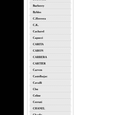
Burberry
Byblos
C.herrera
C.k.
Cacharel
Capucci
CARITA
CARON
CARRERA
CARTIER
Carven
Castelbajac
Cavalli
Cbn
Celine
Cerruti
CHANEL
Charlie