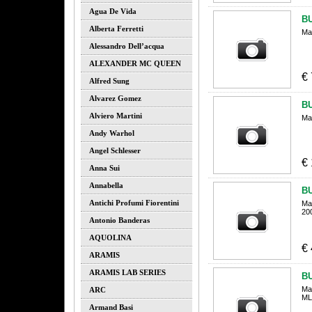
Agua De Vida
B
Alberta Ferretti
Ma
Alessandro Dell’acqua
ALEXANDER MC QUEEN
€
Alfred Sung
Alvarez Gomez
B
Alviero Martini
Ma
Andy Warhol
Angel Schlesser
€
Anna Sui
Annabella
B
Antichi Profumi Fiorentini
Ma
20
Antonio Banderas
AQUOLINA
€
ARAMIS
ARAMIS LAB SERIES
B
Ma
ARC
ML
Armand Basi