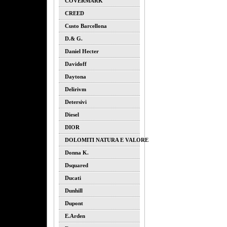
COVERMARK
CREED
Custo Barcellona
D.& G.
Daniel Hecter
Davidoff
Daytona
Delirivm
Detersivi
Diesel
DIOR
DOLOMITI NATURA E VALORE
Donna K.
Dsquared
Ducati
Dunhill
Dupont
E.arden