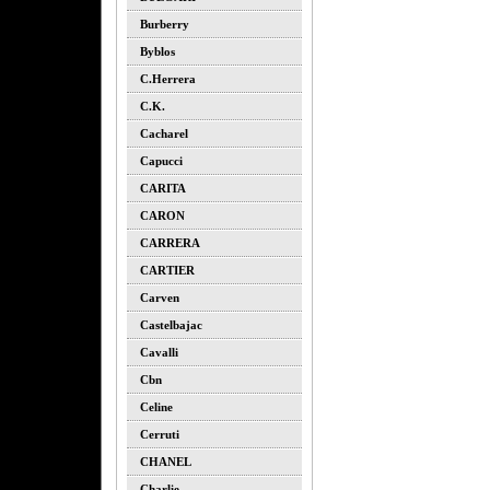
Burberry
Byblos
C.herrera
C.k.
Cacharel
Capucci
CARITA
CARON
CARRERA
CARTIER
Carven
Castelbajac
Cavalli
Cbn
Celine
Cerruti
CHANEL
Charlie