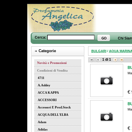
Cerca:
Chi Sia
Categorie
BULGARI
/
AQUA MARINA
1
di
1
Novità e Promozioni
B
Condizioni di Vendita
Ma
4711
A.ashley
€
ACCA KAPPA
ACCESSORI
B
Accessori E Prod.stock
Ma
ACQUA DELL'ELBA
Adam
€
Adidas