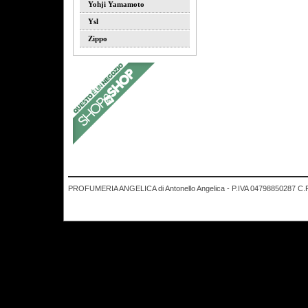
Yohji Yamamoto
Ysl
Zippo
PROFUMERIA ANGELICA di Antonello Angelica - P.IVA 04798850287 