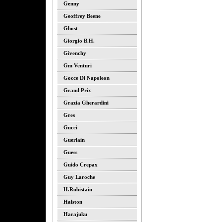
Genny
Geoffrey Beene
Ghost
Giorgio B.h.
Givenchy
Gm Venturi
Gocce Di Napoleon
Grand Prix
Grazia Gherardini
Gres
Gucci
Guerlain
Guess
Guido Crepax
Guy Laroche
H.rubistain
Halston
Harajuku