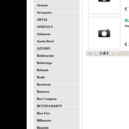
Armani
€
Arrogance
ARVAL
B
Ma
ATHENA'S
Atkinsons
Austin Reed
€
AZZARO
1
di
1
Baldessarini
Balenciaga
Balmain
Basile
Battistoni
Benetton
Best Company
BETTINA BARTY
Bien-Etre
Billionaire
Biopoint