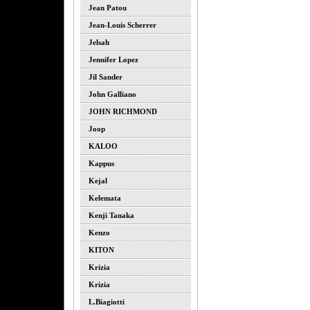
Jean Patou
Jean-Louis Scherrer
Jelsah
Jennifer Lopez
Jil Sander
John Galliano
JOHN RICHMOND
Joop
KALOO
Kappus
Kejal
Kelemata
Kenji Tanaka
Kenzo
KITON
Krizia
Krizia
L.biagiotti