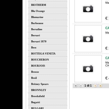
Ma
BIOTHERM
Blu Orange
Blumarine
€
Borbonese
C
Borsalino
Ma
Borsari
Borsari 1870
Boss
€
BOTTEGA VENETA
C
BOUCHERON
Ma
CH
BOURJOIS
Breeze
€
Breil
Britney Spears
1
di
1
BRONNLEY
Brooksfield
Bugatti
BULGARI