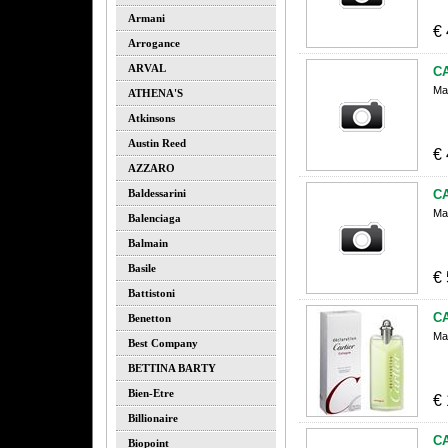
Armani
€
Arrogance
ARVAL
C
Ma
ATHENA'S
Atkinsons
Austin Reed
€
AZZARO
Baldessarini
C
Ma
Balenciaga
Balmain
Basile
€
Battistoni
C
Benetton
Ma
Best Company
BETTINA BARTY
Bien-Etre
€
Billionaire
C
Biopoint