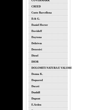
COVERMARK
CREED
Custo Barcellona
D.& G.
Daniel Hecter
Davidoff
Daytona
Delirivm
Detersivi
Diesel
DIOR
DOLOMITI NATURA E VALORE
Donna K.
Dsquared
Ducati
Dunhill
Dupont
E.arden