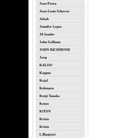
Jean Patou
Jean-Louis Scherrer
Jelsah
Jennifer Lopez
Jil Sander
John Galliano
JOHN RICHMOND
Joop
KALOO
Kappus
Kejal
Kelemata
Kenji Tanaka
Kenzo
KITON
Krizia
Krizia
L.biagiotti