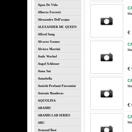
Agua De Vida
C
Alberta Ferretti
Ma
Alessandro Dell’acqua
ALEXANDER MC QUEEN
€
Alfred Sung
Alvarez Gomez
C
Alviero Martini
Ma
Andy Warhol
Angel Schlesser
€
Anna Sui
Annabella
C
Antichi Profumi Fiorentini
Ma
Antonio Banderas
AQUOLINA
€
ARAMIS
ARAMIS LAB SERIES
C
Ma
ARC
Armand Basi