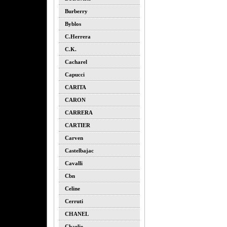
Burberry
Byblos
C.herrera
C.k.
Cacharel
Capucci
CARITA
CARON
CARRERA
CARTIER
Carven
Castelbajac
Cavalli
Cbn
Celine
Cerruti
CHANEL
Charlie