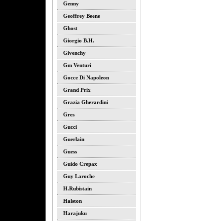
Genny
Geoffrey Beene
Ghost
Giorgio B.h.
Givenchy
Gm Venturi
Gocce Di Napoleon
Grand Prix
Grazia Gherardini
Gres
Gucci
Guerlain
Guess
Guido Crepax
Guy Laroche
H.rubistain
Halston
Harajuku