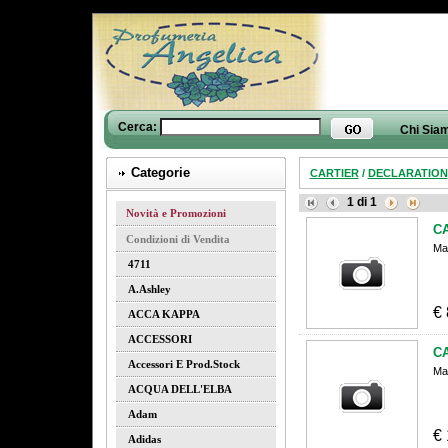
Cerca:
Chi Sia
Categorie
CARTIER
/
DECLARATION
1
di
1
Novità e Promozioni
C
Condizioni di Vendita
Ma
4711
A.ashley
€
ACCA KAPPA
ACCESSORI
C
Accessori E Prod.stock
Ma
ACQUA DELL'ELBA
Adam
€
Adidas