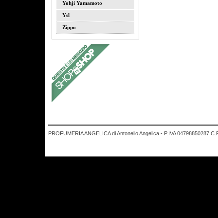
Yohji Yamamoto
Ysl
Zippo
PROFUMERIA ANGELICA di Antonello Angelica - P.IVA 04798850287 