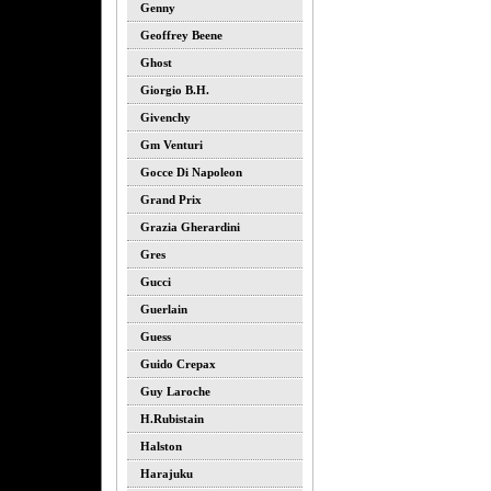
Genny
Geoffrey Beene
Ghost
Giorgio B.h.
Givenchy
Gm Venturi
Gocce Di Napoleon
Grand Prix
Grazia Gherardini
Gres
Gucci
Guerlain
Guess
Guido Crepax
Guy Laroche
H.rubistain
Halston
Harajuku