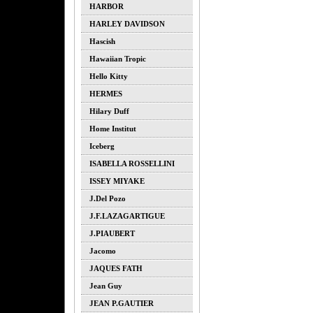
HARBOR
HARLEY DAVIDSON
Hascish
Hawaiian Tropic
Hello Kitty
HERMES
Hilary Duff
Home Institut
Iceberg
ISABELLA ROSSELLINI
ISSEY MIYAKE
J.del Pozo
J.F.LAZAGARTIGUE
J.PIAUBERT
Jacomo
JAQUES FATH
Jean Guy
JEAN P.GAUTIER