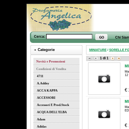
Cerca:
Chi Sia
Categorie
MINIATURE
/
SORELLE F
1
di
1
Novità e Promozioni
M
Condizioni di Vendita
Ma
12
4711
A.ashley
€
ACCA KAPPA
ACCESSORI
M
Accessori E Prod.stock
Ma
ED
ACQUA DELL'ELBA
Adam
€
Adidas