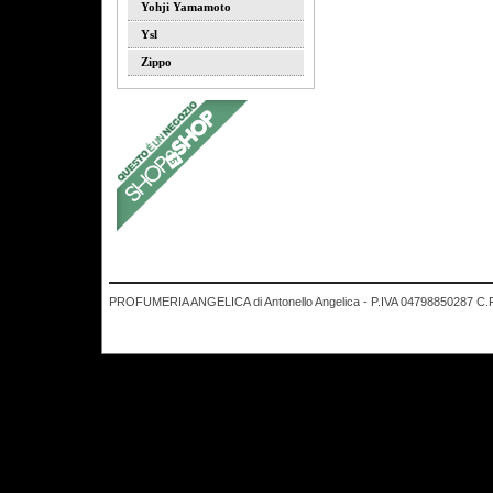
Yohji Yamamoto
Ysl
Zippo
PROFUMERIA ANGELICA di Antonello Angelica - P.IVA 04798850287 