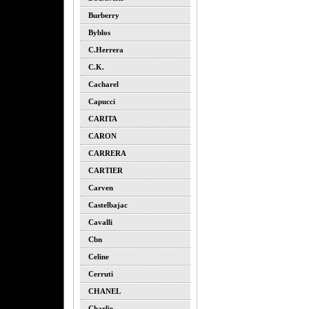
Burberry
Byblos
C.herrera
C.k.
Cacharel
Capucci
CARITA
CARON
CARRERA
CARTIER
Carven
Castelbajac
Cavalli
Cbn
Celine
Cerruti
CHANEL
Charlie