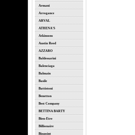
Armani
Arrogance
ARVAL
ATHENA'S
Atkinsons
Austin Reed
AZZARO
Baldessarini
Balenciaga
Balmain
Basile
Battistoni
Benetton
Best Company
BETTINA BARTY
Bien-Etre
Billionaire
Biopoint