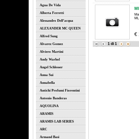
Agua De Vida
M
Alberta Ferretti
Ma
ML
Alessandro Dell’acqua
ALEXANDER MC QUEEN
€
Alfred Sung
1
di
1
Alvarez Gomez
Alviero Martini
Andy Warhol
Angel Schlesser
Anna Sui
Annabella
Antichi Profumi Fiorentini
Antonio Banderas
AQUOLINA
ARAMIS
ARAMIS LAB SERIES
ARC
Armand Basi