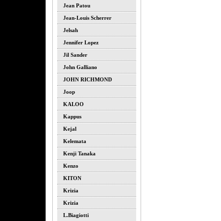
Jean Patou
Jean-Louis Scherrer
Jelsah
Jennifer Lopez
Jil Sander
John Galliano
JOHN RICHMOND
Joop
KALOO
Kappus
Kejal
Kelemata
Kenji Tanaka
Kenzo
KITON
Krizia
Krizia
L.biagiotti