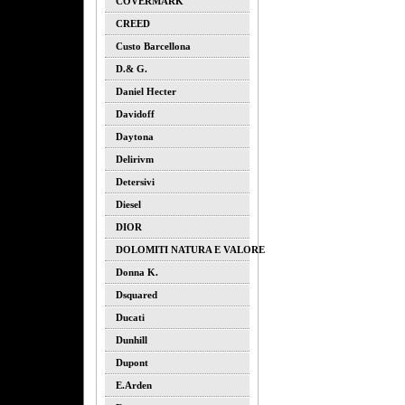
COVERMARK
CREED
Custo Barcellona
D.& G.
Daniel Hecter
Davidoff
Daytona
Delirivm
Detersivi
Diesel
DIOR
DOLOMITI NATURA E VALORE
Donna K.
Dsquared
Ducati
Dunhill
Dupont
E.arden